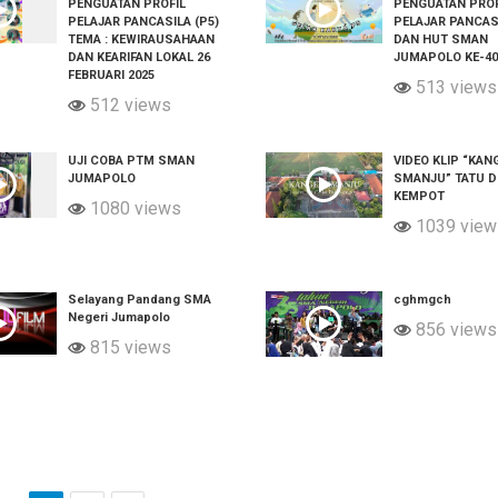
PENGUATAN PROFIL
PENGUATAN PROF
PELAJAR PANCASILA (P5)
PELAJAR PANCASI
TEMA : KEWIRAUSAHAAN
DAN HUT SMAN
DAN KEARIFAN LOKAL 26
JUMAPOLO KE-40
FEBRUARI 2025
513 views
512 views
UJI COBA PTM SMAN
VIDEO KLIP “KAN
JUMAPOLO
SMANJU” TATU D
KEMPOT
1080 views
1039 view
Selayang Pandang SMA
cghmgch
Negeri Jumapolo
856 views
815 views