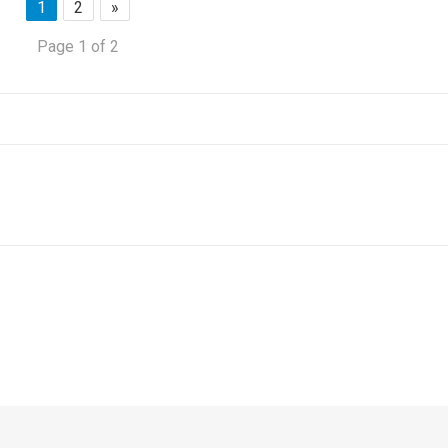
1
2
»
Page 1 of 2