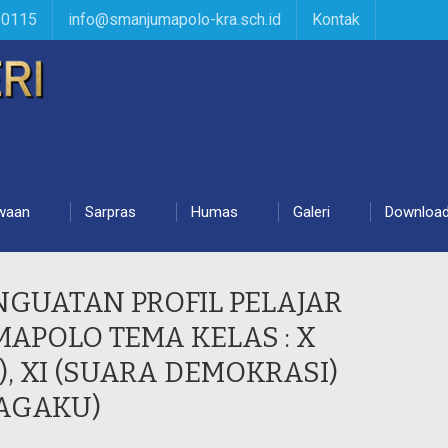
90115
info@smanjumapolo-kra.sch.id
Kontak
waan
Sarpras
Humas
Galeri
Downloa
NGUATAN PROFIL PELAJAR
MAPOLO TEMA KELAS : X
, XI (SUARA DEMOKRASI)
RAGAKU)