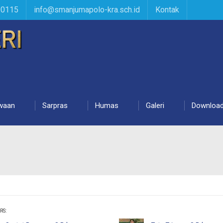
90115
info@smanjumapolo-kra.sch.id
Kontak
waan
Sarpras
Humas
Galeri
Downloa
RS: