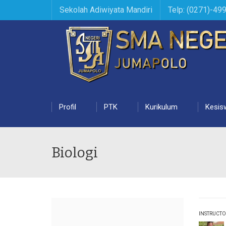
Sekolah Adiwiyata Mandiri
Telp: (0271)-49
Profil
PTK
Kurikulum
Kesis
Biologi
INSTRUCTO