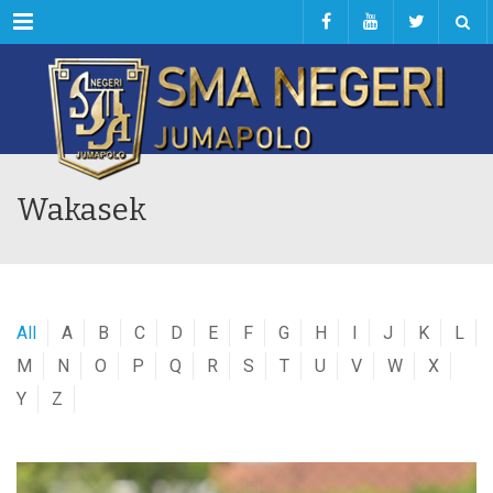
Menu
Wakasek
All
A
B
C
D
E
F
G
H
I
J
K
L
M
N
O
P
Q
R
S
T
U
V
W
X
Y
Z