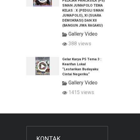
PELAJAR PANCASILA (P5)
SMAN JUMAPOLO TEMA
KELAS : X (PEDULI SMAN
JUMAPOLO), XI (SUARA
DEMOKRASI) DAN XII
(BANGUN JIWA RAGAKU)
Gallery Video
388 views
Gelar Karya P5 Tema 3 :
Kearifan Lokal
“Lestarikan Budayaku
Cintai Negeriku“
Gallery Video
1415 views
KONTAK