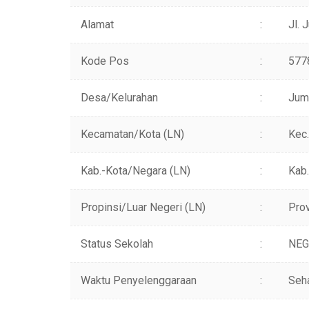
Alamat
:
Jl.
Kode Pos
:
577
Desa/Kelurahan
:
Jum
Kecamatan/Kota (LN)
:
Kec
Kab.-Kota/Negara (LN)
:
Kab.
Propinsi/Luar Negeri (LN)
:
Pro
Status Sekolah
:
NEG
Waktu Penyelenggaraan
:
Seha