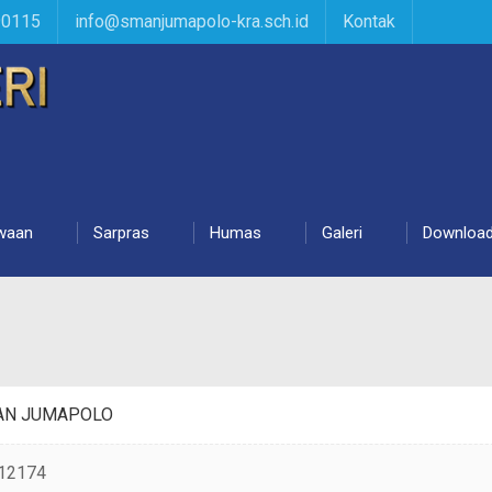
90115
info@smanjumapolo-kra.sch.id
Kontak
waan
Sarpras
Humas
Galeri
Downloa
AN JUMAPOLO
12174