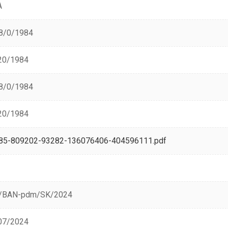
A
8/0/1984
20/1984
8/0/1984
20/1984
85-809202-93282-136076406-404596111.pdf
/BAN-pdm/SK/2024
07/2024