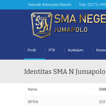
Sekolah Adiwiyata Mandiri
Telp: (0271)-49
Profil
PTK
Kurikulum
Kesis
Identitas SMA N Jumapolo
Nama
:
SM
NPSN
:
203