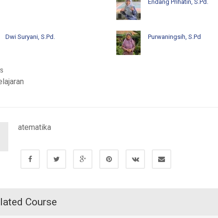
Endang Prihatin, S.Pd.
Dwi Suryani, S.Pd.
Purwaningsih, S.Pd
ES
lajaran
atematika
M
lated Course