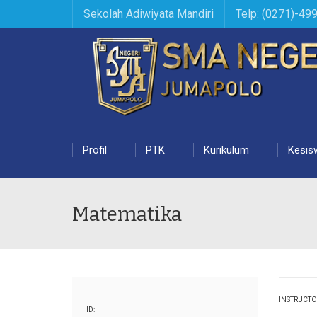
Sekolah Adiwiyata Mandiri
Telp: (0271)-49
Profil
PTK
Kurikulum
Kesis
Matematika
INSTRUCTO
ID: