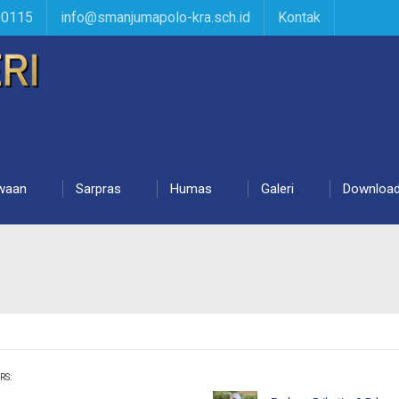
90115
info@smanjumapolo-kra.sch.id
Kontak
waan
Sarpras
Humas
Galeri
Downloa
RS: