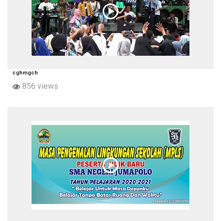
cghmgch
856 views