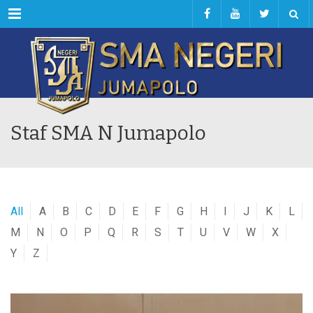
Menu
Staf SMA N Jumapolo
All
A
B
C
D
E
F
G
H
I
J
K
L
M
N
O
P
Q
R
S
T
U
V
W
X
Y
Z