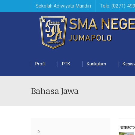
Sekolah Adiwiyata Mandiri
Telp: (0271)-49
Profil
PTK
Kurikulum
Kesis
Bahasa Jawa
INSTRUCTO
ID: