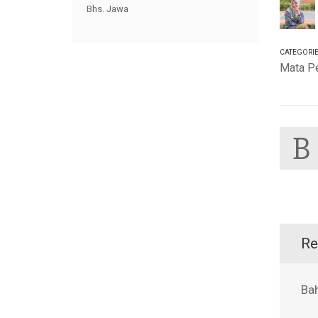
Bhs. Jawa
CATEGORI
Mata Pe
B
Re
Ba