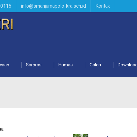
90115
info@smanjumapolo-kra.sch.id
Kontak
waan
Sarpras
Humas
Galeri
Downloa
RS: