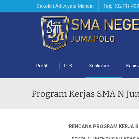
Sekolah Adiwiyata Mandiri
Telp: (0271)-49
Profil
PTK
Kurikulum
Kesis
Program Kerjas SMA N Ju
RENCANA PROGRAM KERJA B