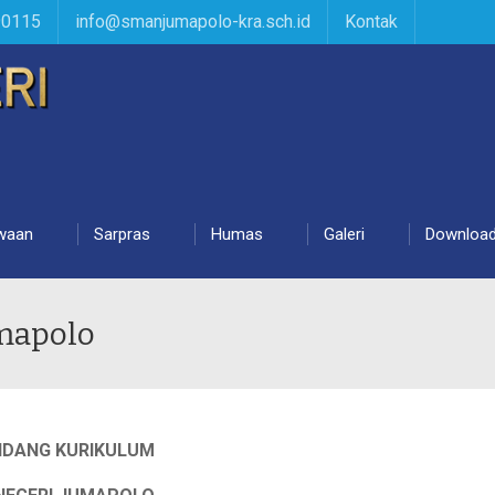
90115
info@smanjumapolo-kra.sch.id
Kontak
waan
Sarpras
Humas
Galeri
Downloa
mapolo
IDANG KURIKULUM