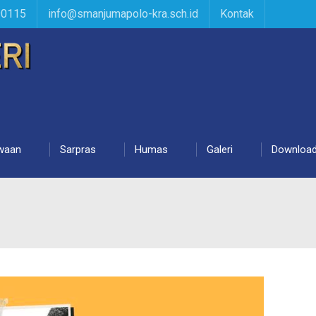
90115
info@smanjumapolo-kra.sch.id
Kontak
waan
Sarpras
Humas
Galeri
Downloa