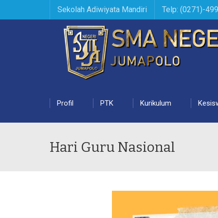
Sekolah Adiwiyata Mandiri
Telp: (0271)-49
Profil
PTK
Kurikulum
Kesis
Hari Guru Nasional