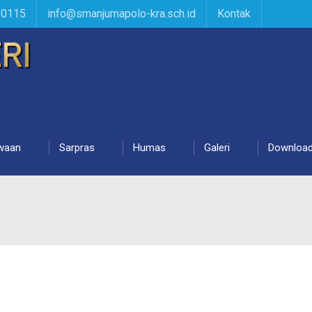
90115
info@smanjumapolo-kra.sch.id
Kontak
waan
Sarpras
Humas
Galeri
Downloa