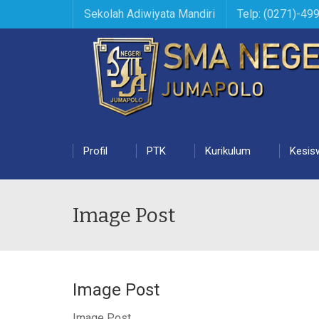
Sekolah Adiwiyata Mandiri
Telp: (0271)-49
Profil
PTK
Kurikulum
Kesis
Image Post
Image Post
Image Post