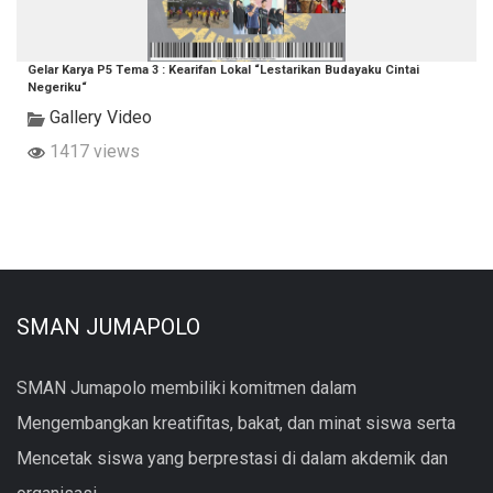
Gelar Karya P5 Tema 3 : Kearifan Lokal “Lestarikan Budayaku Cintai
Negeriku“
Gallery Video
1417 views
SMAN JUMAPOLO
SMAN Jumapolo membiliki komitmen dalam
Mengembangkan kreatifitas, bakat, dan minat siswa serta
Mencetak siswa yang berprestasi di dalam akdemik dan