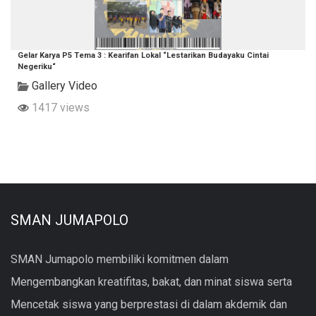
Gelar Karya P5 Tema 3 : Kearifan Lokal “Lestarikan Budayaku Cintai
Negeriku“
Gallery Video
1417 views
SMAN JUMAPOLO
SMAN Jumapolo membiliki komitmen dalam
Mengembangkan kreatifitas, bakat, dan minat siswa serta
Mencetak siswa yang berprestasi di dalam akdemik dan