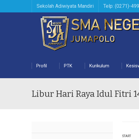
Sekolah Adiwiyata Mandiri
Telp: (0271)-49
Profil
PTK
Kurikulum
Kesis
Libur Hari Raya Idul Fitri 
START