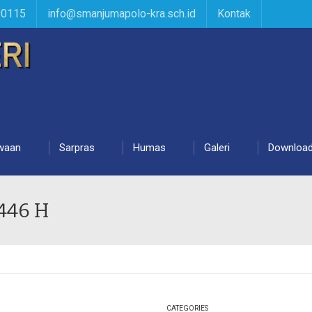
90115
info@smanjumapolo-kra.sch.id
Kontak
waan
Sarpras
Humas
Galeri
Downloa
1446 H
CATEGORIES