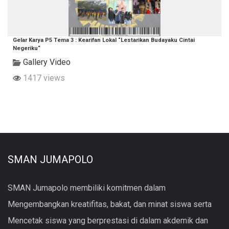
Gelar Karya P5 Tema 3 : Kearifan Lokal “Lestarikan Budayaku Cintai
Negeriku“
Gallery Video
1417 views
SMAN JUMAPOLO
SMAN Jumapolo membiliki komitmen dalam
Mengembangkan kreatifitas, bakat, dan minat siswa serta
Mencetak siswa yang berprestasi di dalam akdemik dan