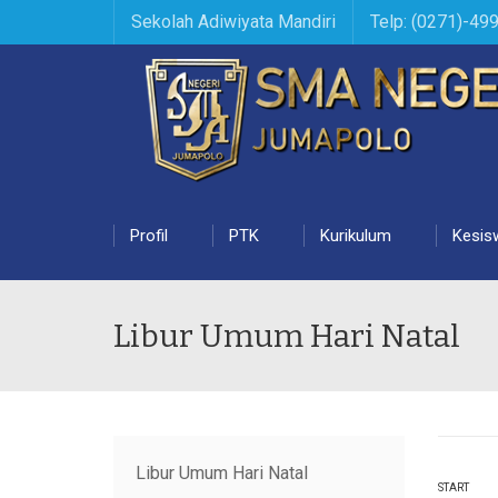
Sekolah Adiwiyata Mandiri
Telp: (0271)-49
Profil
PTK
Kurikulum
Kesis
Libur Umum Hari Natal
Libur Umum Hari Natal
START