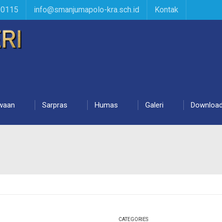
90115
info@smanjumapolo-kra.sch.id
Kontak
waan
Sarpras
Humas
Galeri
Downloa
CATEGORIES