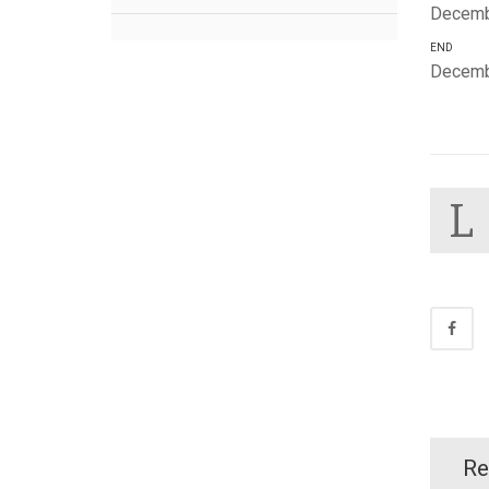
Decemb
END
Decemb
L
Re