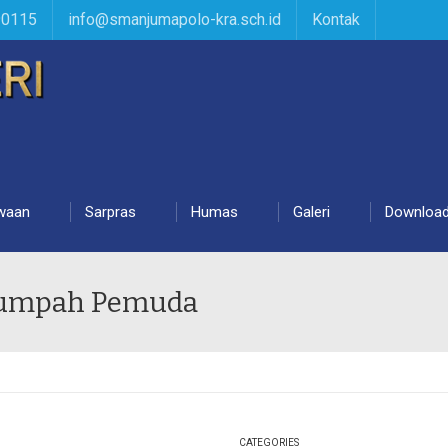
90115
info@smanjumapolo-kra.sch.id
Kontak
waan
Sarpras
Humas
Galeri
Downloa
 Sumpah Pemuda
CATEGORIES