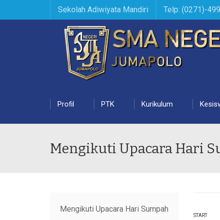
Sekolah Adiwiyata Mandiri
Telp: (0271)-49
Profil
PTK
Kurikulum
Kesis
Mengikuti Upacara Hari
Mengikuti Upacara Hari Sumpah
START