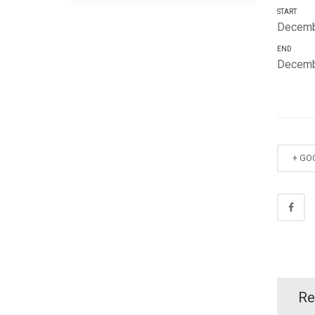
START
Decemb
END
Decemb
+ GO
Re