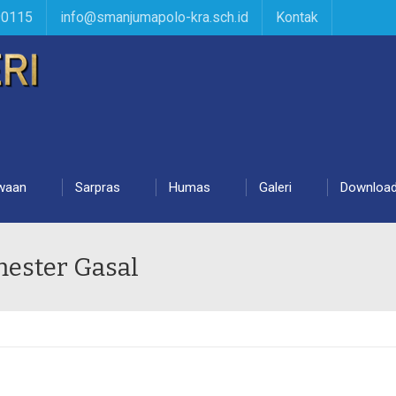
90115
info@smanjumapolo-kra.sch.id
Kontak
waan
Sarpras
Humas
Galeri
Downloa
ester Gasal