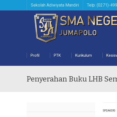
Sekolah Adiwiyata Mandiri
Telp: (0271)-49
Profil
PTK
Kurikulum
Kesis
Penyerahan Buku LHB Sem
SPEAKERS