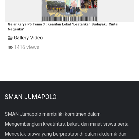
Gelar Karya P5 Tema 3 : Kearifan Lokal “Lestarikan Budayaku Cintai
Negeriku“
Gallery Video
1416 views
SMAN JUMAPOLO
SMAN Jumapolo membiliki komitmen dalam
Mengembangkan kreatifitas, bakat, dan minat siswa serta
Mencetak siswa yang berprestasi di dalam akdemik dan