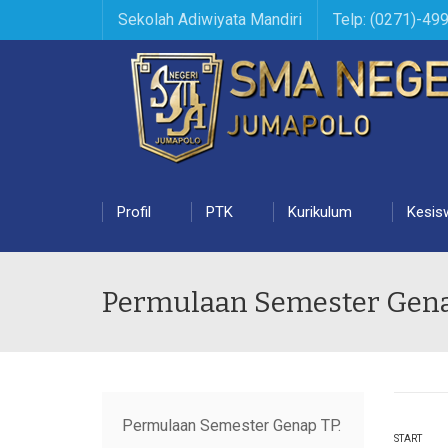
Sekolah Adiwiyata Mandiri
Telp: (0271)-49
Profil
PTK
Kurikulum
Kesis
Permulaan Semester Genap
Permulaan Semester Genap TP.
START