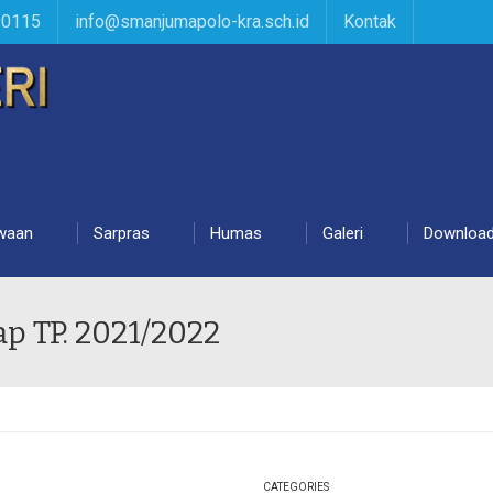
90115
info@smanjumapolo-kra.sch.id
Kontak
waan
Sarpras
Humas
Galeri
Downloa
 TP. 2021/2022
CATEGORIES