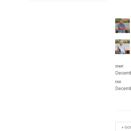
START
Decemb
END
Decemb
+ GO