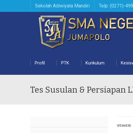
Sekolah Adiwiyata Mandiri
Telp: (0271)-49
Profil
PTK
Kurikulum
Kesis
Tes Susulan & Persiapan 
SPEAKERS