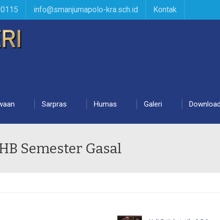
90115
info@smanjumapolo-kra.sch.id
Kontak
waan
Sarpras
Humas
Galeri
Downloa
LHB Semester Gasal