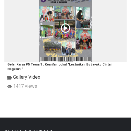
Gelar Karya P5 Tema 3 : Kearifan Lokal “Lestarikan Budayaku Cintai
Negeriku“
Gallery Video
1417 views