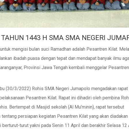
TAHUN 1443 H SMA SMA NEGERI JUMA
 untuk mengisi bulan suci Ramadhan adalah Pesantren Kilat. Mela
jalankan ibadah puasa dengan tepat dan mendapat banyak ilmu ag
ranganyar, Provinsi Jawa Tengah kembali menggelar Pesantren 
 (30/3/2022) Rohis SMA Negeri Jumapolo mengadakan rapat t
pelaksanaan Pesantren Kilat. Rapat ini dihadiri oleh pembina Roh
his. Bertempat di Masjid sekolah (Al Mu’minin), rapat tersebut
entang persiapan kegiatan Pesantren Kilat yang akan diadakan
i berturut-turut yakni pada Senin 11 April dan berakhir Selasa 12 