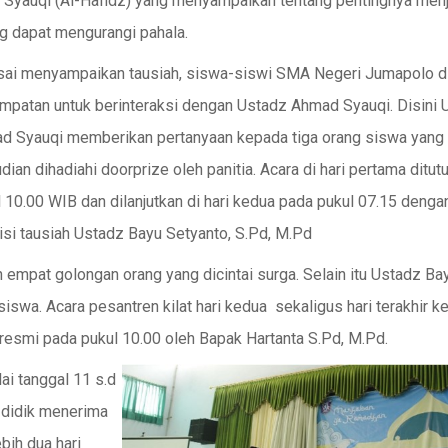
Syauqi (Al-Hafidz) yang menyampaikan tentang pentingnya menj
g dapat mengurangi pahala.
sai menyampaikan tausiah, siswa-siswi SMA Negeri Jumapolo di
mpatan untuk berinteraksi dengan Ustadz Ahmad Syauqi. Disini 
d Syauqi memberikan pertanyaan kepada tiga orang siswa yang
ian dihadiahi doorprize oleh panitia. Acara di hari pertama ditut
 10.00 WIB dan dilanjutkan di hari kedua pada pukul 07.15 denga
isi tausiah Ustadz Bayu Setyanto, S.Pd, M.Pd
mpat golongan orang yang dicintai surga. Selain itu Ustadz Bay
swa. Acara pesantren kilat hari kedua sekaligus hari terakhir k
resmi pada pukul 10.00 oleh Bapak Hartanta S.Pd, M.Pd.
ai tanggal 11 s.d
a didik menerima
bih dua hari