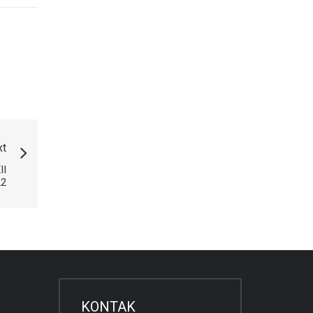
xt
II
2
KONTAK