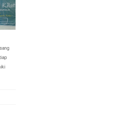
 sang
tiap
iki