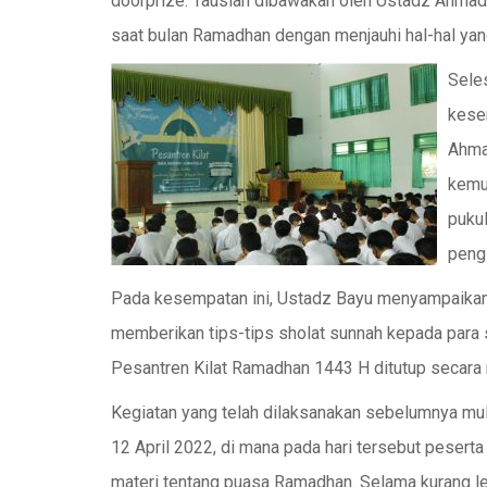
doorprize. Tausiah dibawakan oleh Ustadz Ahmad 
saat bulan Ramadhan dengan menjauhi hal-hal yan
Sele
kese
Ahma
kemud
pukul
peng
Pada kesempatan ini, Ustadz Bayu menyampaikan e
memberikan tips-tips sholat sunnah kepada para si
Pesantren Kilat Ramadhan 1443 H ditutup secara 
Kegiatan yang telah dilaksanakan sebelumnya mul
12 April 2022, di mana pada hari tersebut pesert
materi tentang puasa Ramadhan. Selama kurang le