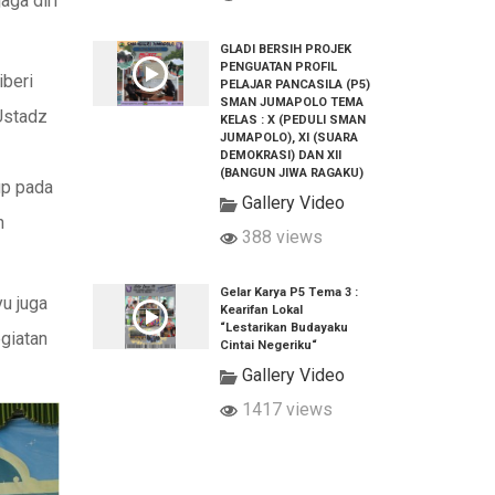
aga diri
GLADI BERSIH PROJEK
PENGUATAN PROFIL
beri
PELAJAR PANCASILA (P5)
SMAN JUMAPOLO TEMA
Ustadz
KELAS : X (PEDULI SMAN
JUMAPOLO), XI (SUARA
DEMOKRASI) DAN XII
(BANGUN JIWA RAGAKU)
up pada
Gallery Video
n
388 views
Gelar Karya P5 Tema 3 :
u juga
Kearifan Lokal
“Lestarikan Budayaku
egiatan
Cintai Negeriku“
Gallery Video
1417 views