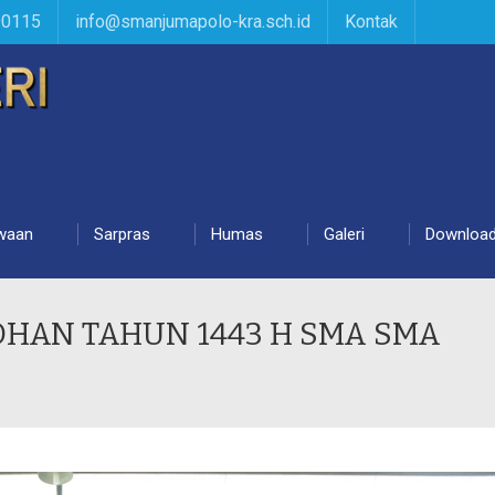
90115
info@smanjumapolo-kra.sch.id
Kontak
waan
Sarpras
Humas
Galeri
Downloa
DHAN TAHUN 1443 H SMA SMA