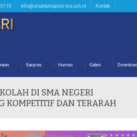
90115
info@smanjumapolo-kra.sch.id
Kontak
waan
Sarpras
Humas
Galeri
Downloa
EKOLAH DI SMA NEGERI
 KOMPETITIF DAN TERARAH