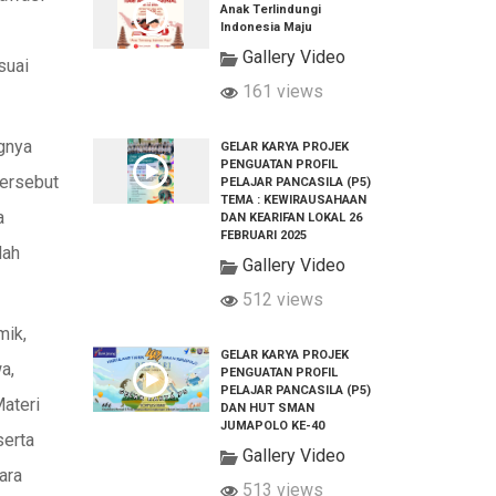
Anak Terlindungi
Indonesia Maju
Gallery Video
suai
161 views
gnya
GELAR KARYA PROJEK
PENGUATAN PROFIL
tersebut
PELAJAR PANCASILA (P5)
TEMA : KEWIRAUSAHAAN
a
DAN KEARIFAN LOKAL 26
FEBRUARI 2025
lah
Gallery Video
512 views
mik,
GELAR KARYA PROJEK
a,
PENGUATAN PROFIL
PELAJAR PANCASILA (P5)
ateri
DAN HUT SMAN
JUMAPOLO KE-40
serta
Gallery Video
ara
513 views