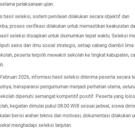
s selama pelaksanaan ujian.
 hasil seleksi, sistem penilaian dilakukan secara objektif dan
omba, proses verifikasi dilakukan untuk memastikan keakuratan da
, hasil seleksi disiapkan untuk diumumkan tepat waktu. Seleksi 
uti sains dan ilmu sosial strategis, setiap cabang diambil lima
ekolah, peserta terpilih mewakili sekolah ke tingkat kabupaten, c
h.
ruari 2026, informasi hasil seleksi diterima peserta secara t
kutnya, transparansi pengumuman menjadi perhatian utama, selur
ekolah dipenuhi semangat kompetitif positif. Peserta yang lolo
ah, kegiatan dimulai pukul 08.00 WIB sesuai jadwal, siswa dimi
lan berisi arahan teknis dan motivasi, dokumentasi dilakukan u
bekal menghadapi seleksi lanjutan.