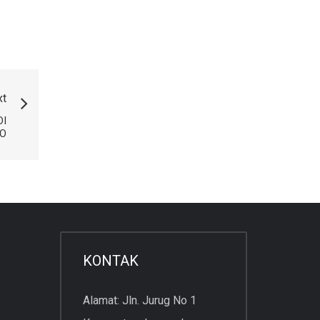
xt
DI
O
KONTAK
Alamat: Jln. Jurug No 1