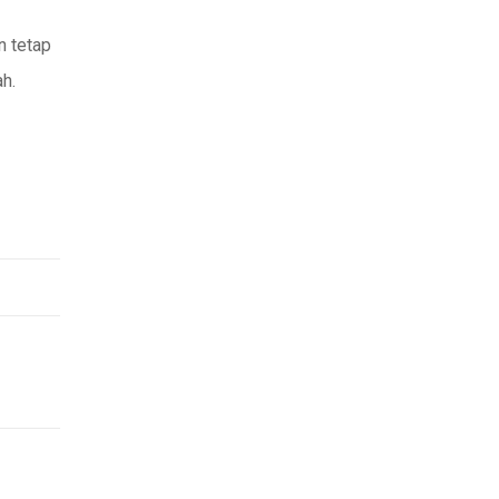
n tetap
ah.