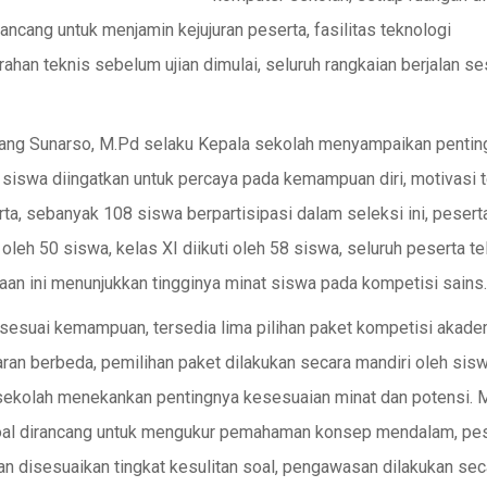
ancang untuk menjamin kejujuran peserta, fasilitas teknologi
ahan teknis sebelum ujian dimulai, seluruh rangkaian berjalan se
nang Sunarso, M.Pd selaku Kepala sekolah menyampaikan pentin
 siswa diingatkan untuk percaya pada kemampuan diri, motivasi 
, sebanyak 108 siswa berpartisipasi dalam seleksi ini, pesert
 oleh 50 siswa, kelas XI diikuti oleh 58 siswa, seluruh peserta te
aan ini menunjukkan tingginya minat siswa pada kompetisi sains.
sesuai kemampuan, tersedia lima pilihan paket kompetisi akade
aran berbeda, pemilihan paket dilakukan secara mandiri oleh sisw
, sekolah menekankan pentingnya kesesuaian minat dan potensi. M
oal dirancang untuk mengukur pemahaman konsep mendalam, pe
rjaan disesuaikan tingkat kesulitan soal, pengawasan dilakukan sec