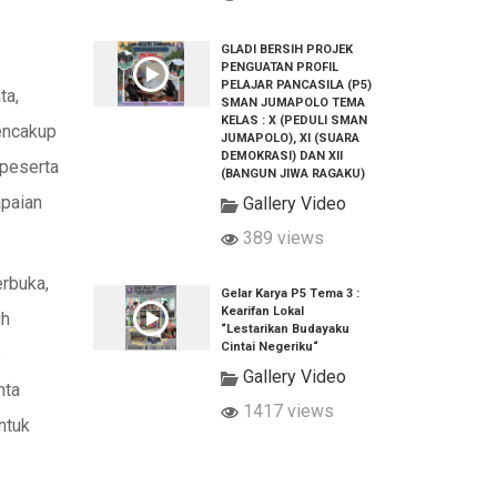
GLADI BERSIH PROJEK
PENGUATAN PROFIL
PELAJAR PANCASILA (P5)
ta,
SMAN JUMAPOLO TEMA
KELAS : X (PEDULI SMAN
mencakup
JUMAPOLO), XI (SUARA
DEMOKRASI) DAN XII
 peserta
(BANGUN JIWA RAGAKU)
apaian
Gallery Video
389 views
erbuka,
Gelar Karya P5 Tema 3 :
Kearifan Lokal
uh
“Lestarikan Budayaku
Cintai Negeriku“
s
Gallery Video
nta
1417 views
ntuk