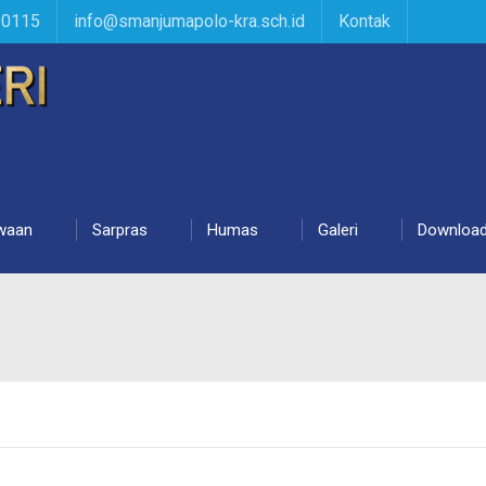
90115
info@smanjumapolo-kra.sch.id
Kontak
waan
Sarpras
Humas
Galeri
Downloa