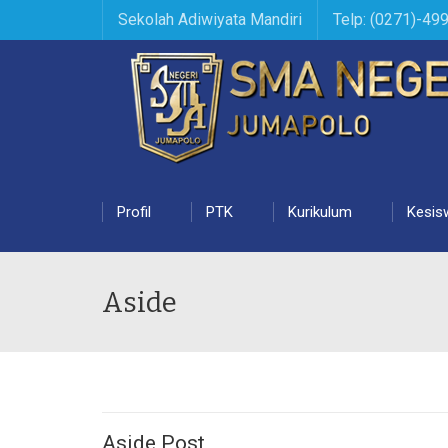
Sekolah Adiwiyata Mandiri
Telp: (0271)-49
Profil
PTK
Kurikulum
Kesis
Aside
Aside Post