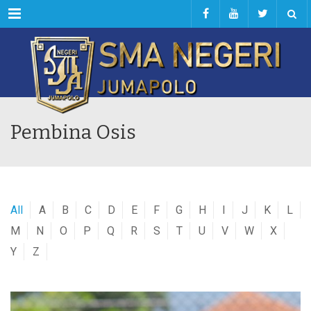
Menu
Pembina Osis
All
A
B
C
D
E
F
G
H
I
J
K
L
M
N
O
P
Q
R
S
T
U
V
W
X
Y
Z