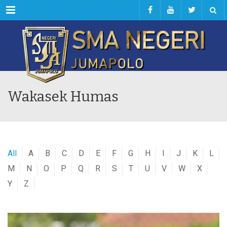
Menu
Wakasek Humas
All
A
B
C
D
E
F
G
H
I
J
K
L
M
N
O
P
Q
R
S
T
U
V
W
X
Y
Z