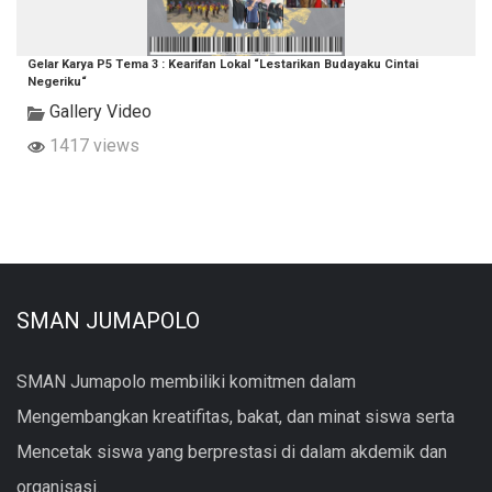
Gelar Karya P5 Tema 3 : Kearifan Lokal “Lestarikan Budayaku Cintai
Negeriku“
Gallery Video
1417 views
SMAN JUMAPOLO
SMAN Jumapolo membiliki komitmen dalam
Mengembangkan kreatifitas, bakat, dan minat siswa serta
Mencetak siswa yang berprestasi di dalam akdemik dan
organisasi.