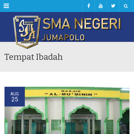
Menu
Tempat Ibadah
AUG
25