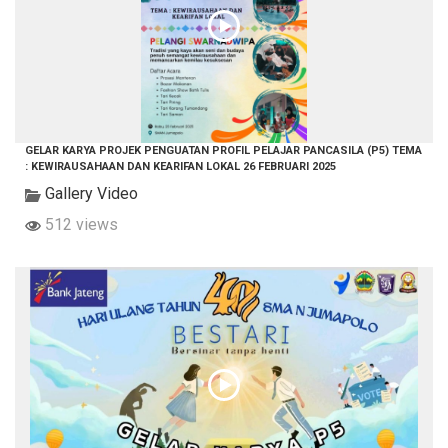
GELAR KARYA PROJEK PENGUATAN PROFIL PELAJAR PANCASILA (P5) TEMA
: KEWIRAUSAHAAN DAN KEARIFAN LOKAL 26 FEBRUARI 2025
Gallery Video
512 views