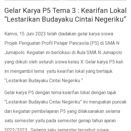
Gelar Karya P5 Tema 3 : Kearifan Lokal
“Lestarikan Budayaku Cintai Negeriku“
Kamis, 15 Juni 2023 telah diadakan gelar karya siswa
Projek Penguatan Profil Pelajar Pancasila (P5) di SMA N
Jumapolo. Kegiatan ini berlokasi di Aula SMA N Jumapolo
yang diikuti oleh seluruh siswa kelas X. Gelar karya P5 kali
ini mengambil tema yaitu kearifan lokal yang bertajuk
“Lestarikan Budayaku Cintai Negeriku “.
Gelar karya P5 dengan tema kearifan lokal dengan tajuk
“Lestarikan Budayaku Cintai Negeriku” ini merupakan puncak
dari kegiatan pembelajaran P5 yang dilaksanakan selama
satu semester yaitu pada semester genap tahun ajaran
2022/2023. Selama satu semester tersebut siswa