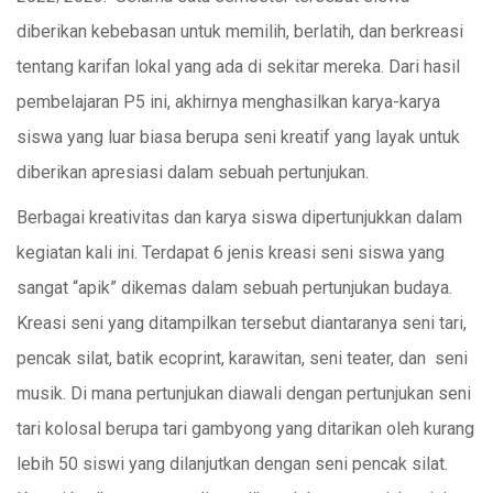
diberikan kebebasan untuk memilih, berlatih, dan berkreasi
tentang karifan lokal yang ada di sekitar mereka. Dari hasil
pembelajaran P5 ini, akhirnya menghasilkan karya-karya
siswa yang luar biasa berupa seni kreatif yang layak untuk
diberikan apresiasi dalam sebuah pertunjukan.
Berbagai kreativitas dan karya siswa dipertunjukkan dalam
kegiatan kali ini. Terdapat 6 jenis kreasi seni siswa yang
sangat “apik” dikemas dalam sebuah pertunjukan budaya.
Kreasi seni yang ditampilkan tersebut diantaranya seni tari,
pencak silat, batik ecoprint, karawitan, seni teater, dan seni
musik. Di mana pertunjukan diawali dengan pertunjukan seni
tari kolosal berupa tari gambyong yang ditarikan oleh kurang
lebih 50 siswi yang dilanjutkan dengan seni pencak silat.