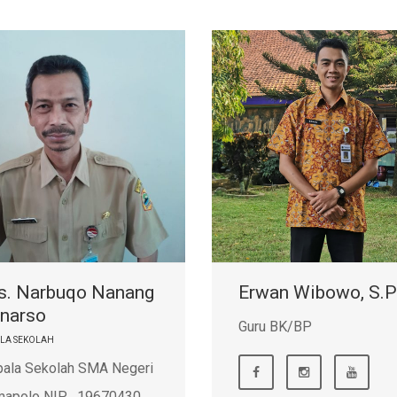
s. Narbuqo Nanang
Erwan Wibowo, S.
narso
Guru BK/BP
ALA SEKOLAH
pala Sekolah SMA Negeri
mapolo NIP . 19670430