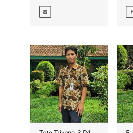
Toto Triyono, S.Pd
Er