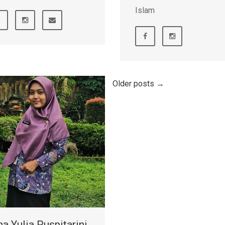
Islam
Older posts
→
na Yulia Puspitarini,