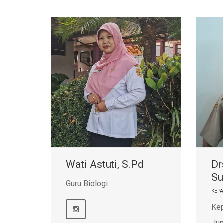
Wati Astuti, S.Pd
Dr
Su
Guru Biologi
KEP
Ke
Ju