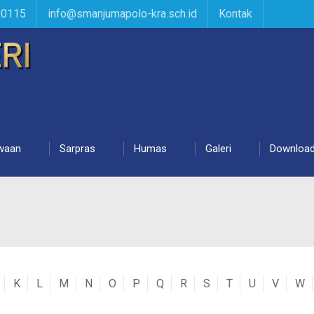
90115
info@smanjumapolo-kra.sch.id
Kontak
waan
Sarpras
Humas
Galeri
Downloa
K
L
M
N
O
P
Q
R
S
T
U
V
W