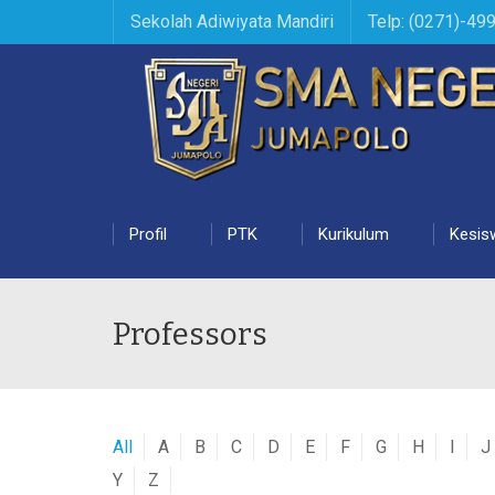
Sekolah Adiwiyata Mandiri
Telp: (0271)-49
Profil
PTK
Kurikulum
Kesis
Professors
All
A
B
C
D
E
F
G
H
I
J
Y
Z