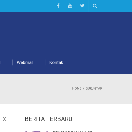
d
Webmail
Kontak
HOME
GURU-STAF
BERITA TERBARU
X