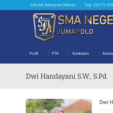
Sekolah Adiwiyata Mandiri
Telp: (0271)-49
Profil
PTK
Kurikulum
Kesis
Dwi Handayani S.W., S.Pd.
Dwi H