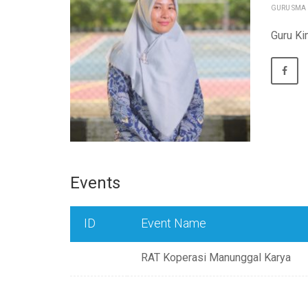
GURU SMA
Guru Ki
Events
ID
Event Name
RAT Koperasi Manunggal Karya