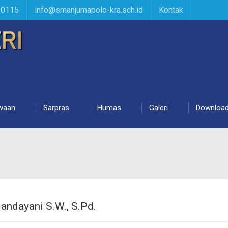
90115
info@smanjumapolo-kra.sch.id
Kontak
waan
Sarpras
Humas
Galeri
Downloa
andayani S.W., S.Pd.