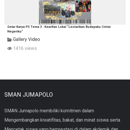
Gelar Karya P5 Tema 3 : Kearifan Lokal “Lestarikan Budayaku Cintai
Negeriku“
Gallery Video
1416 views
SMAN JUMAPOLO
SMAN Jumapolo membiliki komitmen dalam
Mengembangkan kreatifitas, bakat, dan minat siswa serta
Mencetak siswa yang berprestasi di dalam akdemik dan