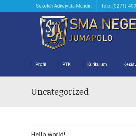
Sekolah Adiwiyata Mandiri
Telp: (0271)-49
Profil
PTK
Kurikulum
Kesis
Uncategorized
Hello world!