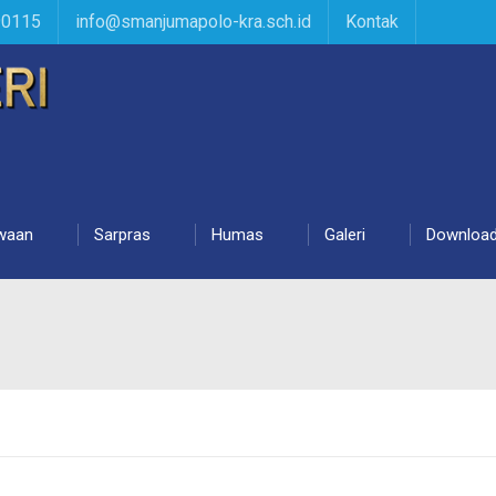
90115
info@smanjumapolo-kra.sch.id
Kontak
waan
Sarpras
Humas
Galeri
Downloa