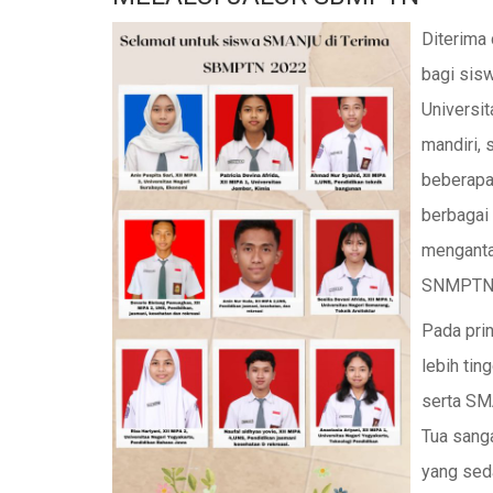
Diterima
bagi sis
Universi
mandiri,
beberapa
berbagai
mengantar
SNMPTN a
Pada prin
lebih tin
serta SM
Tua sang
yang sed