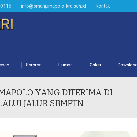
90115
info@smanjumapolo-kra.sch.id
Kontak
waan
Sarpras
Humas
Galeri
Downloa
MAPOLO YANG DITERIMA DI
LALUI JALUR SBMPTN