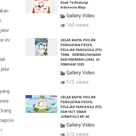
Anak Terlindungi
Indonesia Maju
akan
Gallery Video
i
160 views
jalur
a ini
GELAR KARYA PROJEK
PENGUATAN PROFIL
PELAJAR PANCASILA (P5)
TEMA : KEWIRAUSAHAAN
lah
DAN KEARIFAN LOKAL 26
FEBRUARI 2025
jalur
Gallery Video
512 views
 yang
GELAR KARYA PROJEK
siswa
PENGUATAN PROFIL
PELAJAR PANCASILA (P5)
Orang
DAN HUT SMAN
JUMAPOLO KE-40
umapolo
Gallery Video
i
513 views