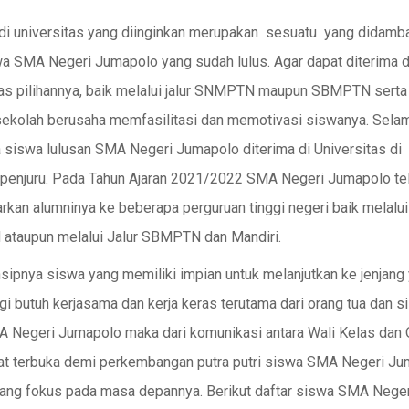
 di universitas yang diinginkan merupakan sesuatu yang didamb
wa SMA Negeri Jumapolo yang sudah lulus. Agar dapat diterima d
tas pilihannya, baik melalui jalur SNMPTN maupun SBMPTN serta 
 sekolah berusaha memfasilitasi dan memotivasi siswanya. Selam
 siswa lulusan SMA Negeri Jumapolo diterima di Universitas di
 penjuru. Pada Tahun Ajaran 2021/2022 SMA Negeri Jumapolo te
kan alumninya ke beberapa perguruan tinggi negeri baik melalui 
taupun melalui Jalur SBMPTN dan Mandiri.
sipnya siswa yang memiliki impian untuk melanjutkan ke jenjang
ggi butuh kerjasama dan kerja keras terutama dari orang tua dan 
A Negeri Jumapolo maka dari komunikasi antara Wali Kelas dan 
at terbuka demi perkembangan putra putri siswa SMA Negeri J
ang fokus pada masa depannya. Berikut daftar siswa SMA Neger