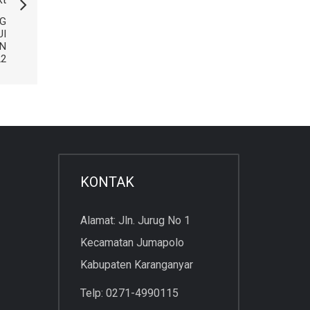
G
UI
AN
22
KONTAK
Alamat: Jln. Jurug No 1
Kecamatan Jumapolo
Kabupaten Karanganyar
Telp: 0271-4990115