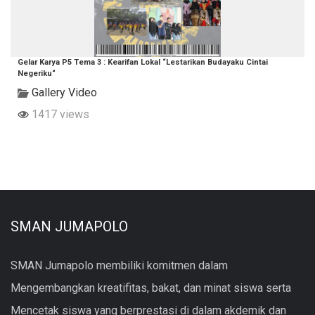
Gelar Karya P5 Tema 3 : Kearifan Lokal “Lestarikan Budayaku Cintai
Negeriku“
Gallery Video
1417 views
SMAN JUMAPOLO
SMAN Jumapolo membiliki komitmen dalam
Mengembangkan kreatifitas, bakat, dan minat siswa serta
Mencetak siswa yang berprestasi di dalam akdemik dan