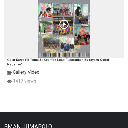
Gelar Karya P5 Tema 3 : Kearifan Lokal “Lestarikan Budayaku Cintai
Negeriku“
Gallery Video
1417 views
SMAN JUMAPOLO