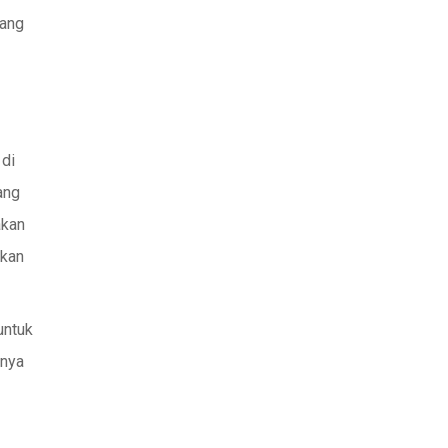
yang
 di
ang
akan
gkan
untuk
anya