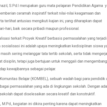
unazil, S.Pd.I merupakan guru mata pelajaran Pendidikan Agama 
mberian ceramah inspiratif terkait nilai-nilai keagamaan dan
 terlihat antusias mengikuti kajian ini, yang diharapkan dapat
i-hari, baik secara pribadi maupun profesional.
alisasi terkait Proyek Kreatif berbasis permasalahan yang terjadi
 sosialisasi ini adalah upaya meningkatkan kedisiplinan siswa y
masih sering melanggar tata tertib sekolah, serta tidak mengerj
at disiplin, tetapi juga bertujuan untuk menggali dan mengemban
dap kewajibannya sebagai pelajar.
 Komunitas Belajar (KOMBEL), sebuah wadah bagi para pendidik 
agai permasalahan yang ada di lingkungan sekolah. Dengan ad
ekolah dapat diselesaikan secara kreatif dan konstruktif.
 M.Pd., kegiatan ini dikira penting karena dapat meningkatkan