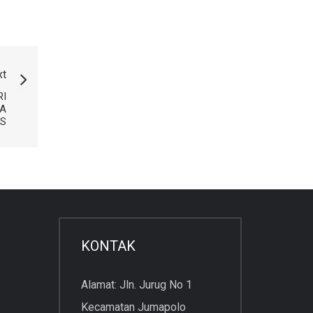
xt
RI
A
IS
KONTAK
Alamat: Jln. Jurug No 1
Kecamatan Jumapolo