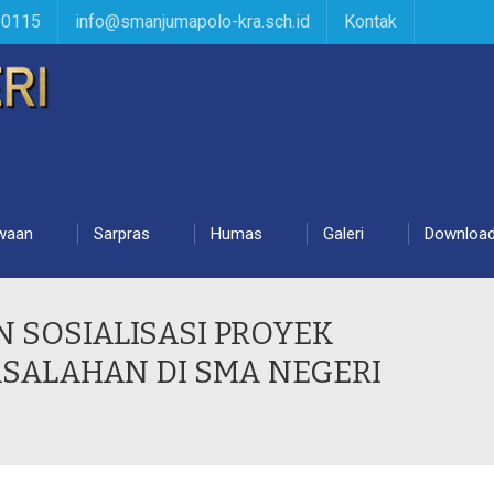
90115
info@smanjumapolo-kra.sch.id
Kontak
waan
Sarpras
Humas
Galeri
Downloa
 SOSIALISASI PROYEK
ASALAHAN DI SMA NEGERI