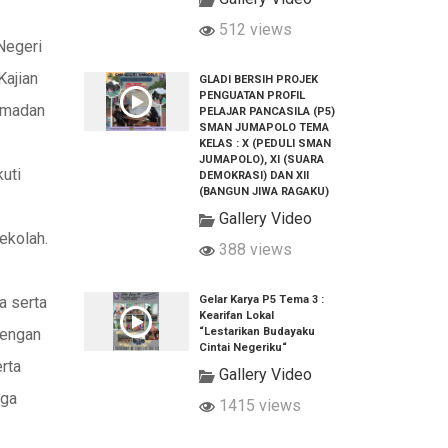
512 views
Negeri
ajian
GLADI BERSIH PROJEK
PENGUATAN PROFIL
amadan
PELAJAR PANCASILA (P5)
SMAN JUMAPOLO TEMA
KELAS : X (PEDULI SMAN
JUMAPOLO), XI (SUARA
uti
DEMOKRASI) DAN XII
(BANGUN JIWA RAGAKU)
Gallery Video
ekolah.
388 views
Gelar Karya P5 Tema 3 :
 serta
Kearifan Lokal
“Lestarikan Budayaku
dengan
Cintai Negeriku“
rta
Gallery Video
aga
1415 views