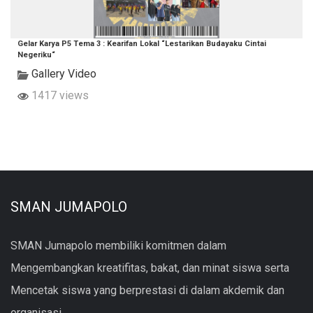
Gelar Karya P5 Tema 3 : Kearifan Lokal “Lestarikan Budayaku Cintai
Negeriku“
Gallery Video
1417 views
SMAN JUMAPOLO
SMAN Jumapolo membiliki komitmen dalam
Mengembangkan kreatifitas, bakat, dan minat siswa serta
Mencetak siswa yang berprestasi di dalam akdemik dan
organisasi.