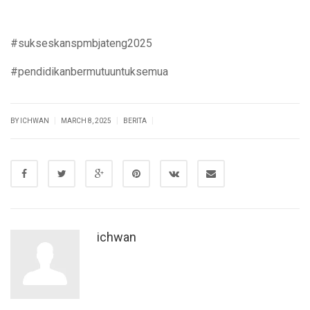
#sukseskanspmbjateng2025
#pendidikanbermutuuntuksemua
|
|
|
BY ICHWAN
MARCH 8, 2025
BERITA
ichwan